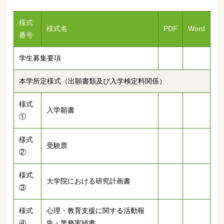
様式
様式名
PDF
Word
番号
学生募集要項
本学所定様式（出願書類及び入学検定料関係）
様式
入学願書
①
様式
受験票
②
様式
大学院における研究計画書
③
様式
心理・教育支援に関する活動報
④
告・業務実績書