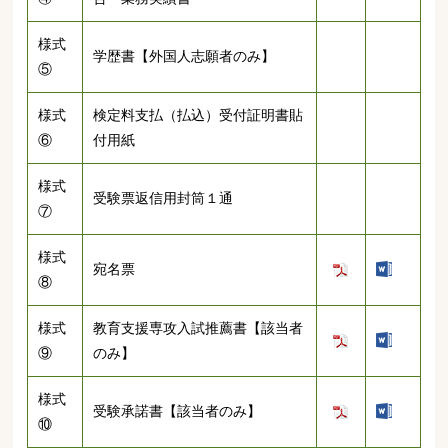
様式
学歴書【外国人志願者のみ】
⑤
様式
検定料支払（払込）受付証明書貼
⑥
付用紙
様式
受験票返信用封筒１通
⑦
様式
宛名票
⑧
様式
教育支援専攻入試推薦書【該当者
⑨
のみ】
様式
受験承諾書【該当者のみ】
⑩