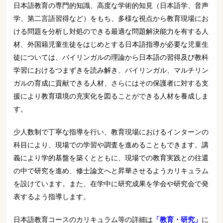
日本語教育の専門的知識、高度な学術的知見（日本語学、音声
学、第二言語習得など）をもち、多様な視点から教育現場にお
ける問題を分析し対処のできる最適な問題解決能力を有する人
材、外国籍児童生徒をはじめとする日本語指導が必要な児童生
徒については、バイリンガルの理論から日本語の習得及び教科
学習におけるつまずきを読み解き、バイリンガル、マルチリン
ガルの育成に貢献できる人材、さらにはその保護者に対する支
援により教育環境の充実化を図ることができる人材を養成しま
す。
少人数制で丁寧な指導を行い、教育現場におけるインターンの
科目により、現場での学習や調査を進めることもできます。講
義により学的基盤を築くとともに、現場での教育実践との往還
の中で研究を進め、修士論文へと昇華させるようカリキュラム
を設けています。また、在学中に研究成果を学会や研究会で発
表するよう指導します。
日本語教育コースのカリキュラム等の詳細は
「教育・研究」
に